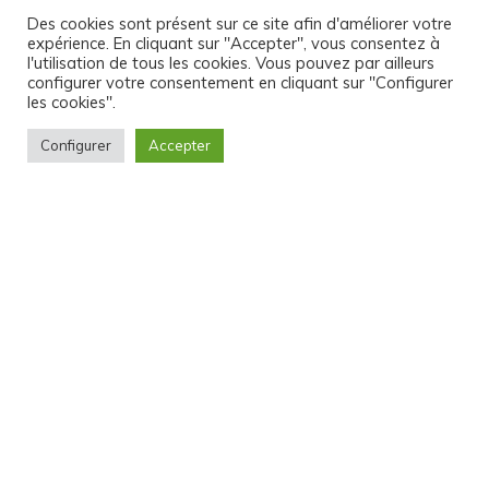
Des cookies sont présent sur ce site afin d'améliorer votre
06 82 96 57 87
expérience. En cliquant sur "Accepter", vous consentez à
atelier32aix@gmail.com
l'utilisation de tous les cookies. Vous pouvez par ailleurs
configurer votre consentement en cliquant sur "Configurer
les cookies".
Configurer
Accepter
NOS PARTENAIRES