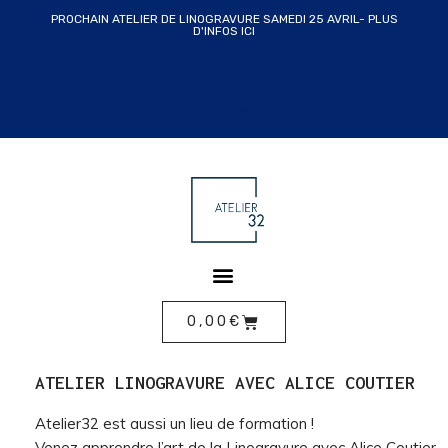
PROCHAIN ATELIER DE LINOGRAVURE SAMEDI 25 AVRIL- PLUS
D'INFOS ICI
ALLER
AU
CONTENU
0,00
€
ATELIER LINOGRAVURE AVEC ALICE COUTIER
Atelier32 est aussi un lieu de formation !
Venez apprendre l’art de la Linogravure avec Alice Coutier.