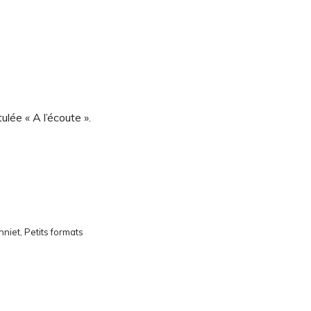
lée « A l’écoute ».
nniet
,
Petits formats