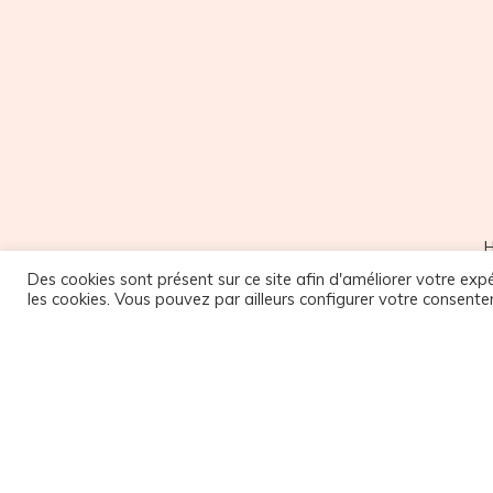
Des cookies sont présent sur ce site afin d'améliorer votre expé
M
les cookies. Vous pouvez par ailleurs configurer votre consente
NOUS SUIVRE
9
Facebook
1
Instagram
9
1