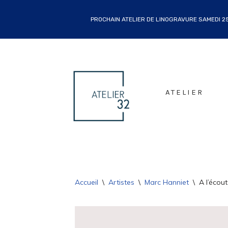
PROCHAIN ATELIER DE LINOGRAVURE SAMEDI 25 
ALLER
AU
CONTENU
ATELIER
Accueil
\
Artistes
\
Marc Hanniet
\
A l’écou