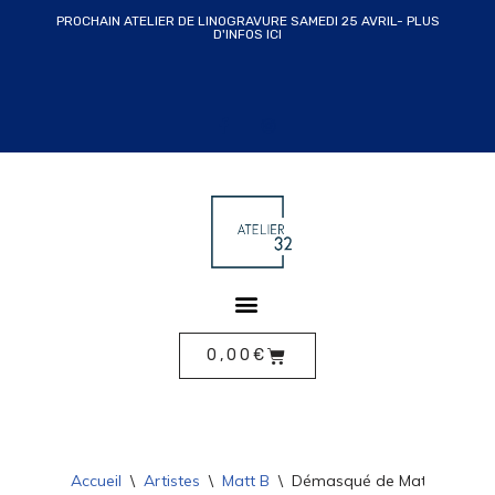
PROCHAIN ATELIER DE LINOGRAVURE SAMEDI 25 AVRIL- PLUS
D'INFOS ICI
ALLER
AU
CONTENU
0,00
€
Accueil
\
Artistes
\
Matt B
\
Démasqué de Matt B