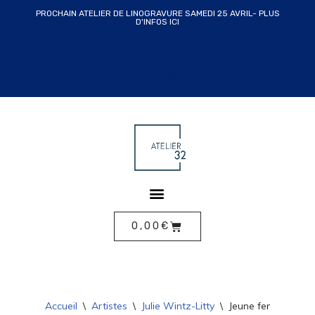
PROCHAIN ATELIER DE LINOGRAVURE SAMEDI 25 AVRIL- PLUS
D'INFOS ICI
ALLER
AU
CONTENU
0,00
€
Accueil
\
Artistes
\
Julie Wintz-Litty
\
Jeune femme au bér