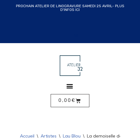
PROCHAIN ATELIER DE LINOGRAVURE SAMEDI 25 AVRIL- PLUS
D'INFOS ICI
ALLER
AU
CONTENU
0,00
€
Accueil
\
Artistes
\
Lau Blou
\
La demoiselle de la voile