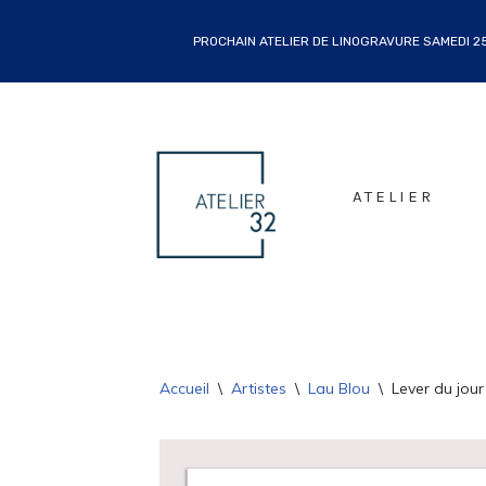
PROCHAIN ATELIER DE LINOGRAVURE SAMEDI 25 
ALLER
AU
CONTENU
ATELIER
Accueil
\
Artistes
\
Lau Blou
\
Lever du jour