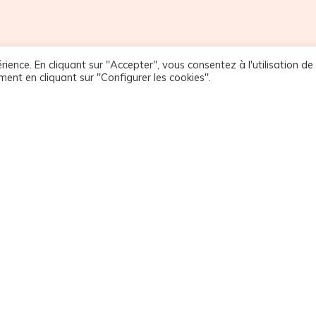
rience. En cliquant sur "Accepter", vous consentez à l'utilisation de
ment en cliquant sur "Configurer les cookies".
HEURES D'OUVERTURE
NOUS RENDRE VISITE
ardi- Vendredi:
32 avenue du Grand Port
h30- 12h00
73100 Aix-les-Bains
4h00 - 19h00
06 82 96 57 87
Samedi:
atelier32aix@gmail.com
h30 - 12h30
4h00 - 18h30