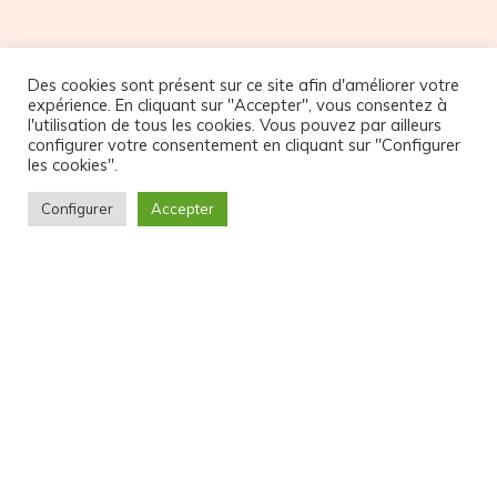
Des cookies sont présent sur ce site afin d'améliorer votre
expérience. En cliquant sur "Accepter", vous consentez à
l'utilisation de tous les cookies. Vous pouvez par ailleurs
NOS PARTENAIRES
configurer votre consentement en cliquant sur "Configurer
les cookies".
Configurer
Accepter
© Copyright Atelier32
CGV et Politique de confidentialité