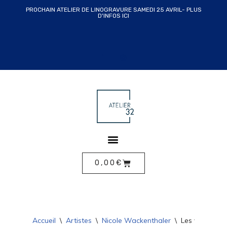
PROCHAIN ATELIER DE LINOGRAVURE SAMEDI 25 AVRIL- PLUS
D'INFOS ICI
ALLER
AU
CONTENU
0,00
€
Accueil
\
Artistes
\
Nicole Wackenthaler
\
Les vignes de