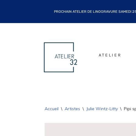
PROCHAIN ATELIER DE LINOGRAVURE SAMEDI 25 
ALLER
AU
CONTENU
ATELIER
Accueil
\
Artistes
\
Julie Wintz-Litty
\
Pipi s