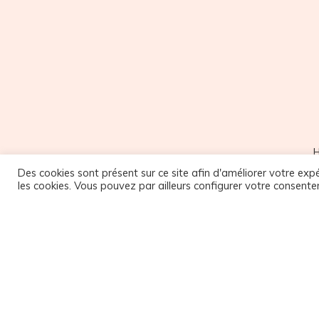
Des cookies sont présent sur ce site afin d'améliorer votre expé
M
les cookies. Vous pouvez par ailleurs configurer votre consente
NOUS SUIVRE
9
Facebook
1
Instagram
9
1