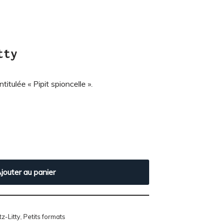
tty
titulée « Pipit spioncelle ».
jouter au panier
tz-Litty
,
Petits formats