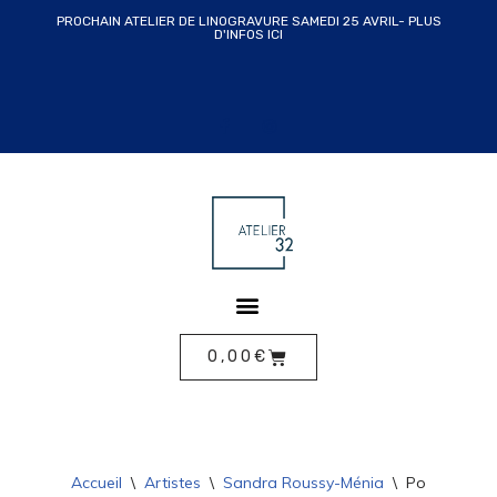
PROCHAIN ATELIER DE LINOGRAVURE SAMEDI 25 AVRIL- PLUS
D'INFOS ICI
ALLER
AU
CONTENU
0,00
€
Accueil
\
Artistes
\
Sandra Roussy-Ménia
\
Portrait 2 