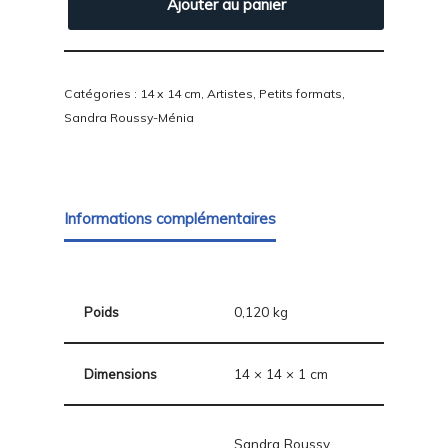
Ajouter au panier
Catégories :
14 x 14 cm
,
Artistes
,
Petits formats
,
Sandra Roussy-Ménia
Informations complémentaires
Poids
0,120 kg
Dimensions
14 × 14 × 1 cm
Sandra Roussy