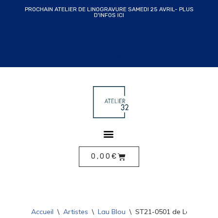
PROCHAIN ATELIER DE LINOGRAVURE SAMEDI 25 AVRIL- PLUS
D'INFOS ICI
ALLER
AU
CONTENU
0,00
€
Accueil
\
Artistes
\
Lau Blou
\
ST21-0501 de Lau Blou