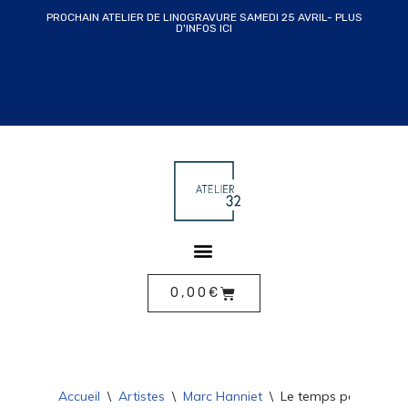
PROCHAIN ATELIER DE LINOGRAVURE SAMEDI 25 AVRIL- PLUS
D'INFOS ICI
ALLER
AU
CONTENU
0,00
€
Accueil
\
Artistes
\
Marc Hanniet
\
Le temps passe de M