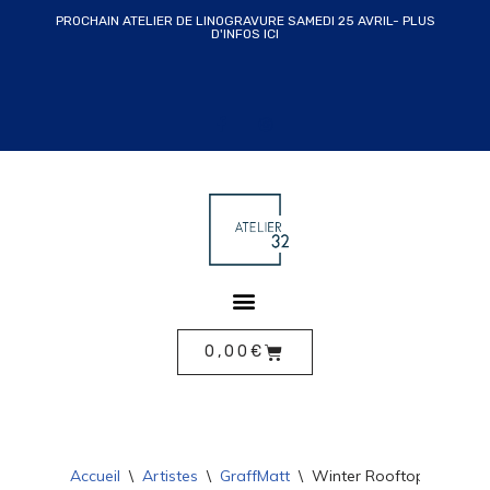
PROCHAIN ATELIER DE LINOGRAVURE SAMEDI 25 AVRIL- PLUS
D'INFOS ICI
ALLER
AU
CONTENU
0,00
€
Accueil
\
Artistes
\
GraffMatt
\
Winter Rooftops de Gra